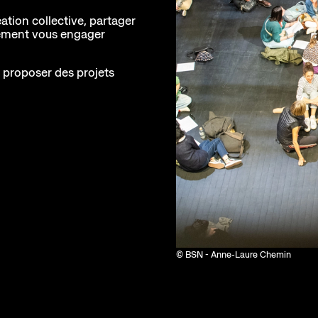
Pôle de création
Actualités
Créations Made in Annecy
ation collective, partager
plement vous engager
Programmes internationaux
 proposer des projets
sources
© BSN - Anne-Laure Chemin