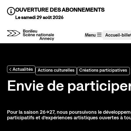
Aller au contenu principal
OUVERTURE DES ABONNEMENTS
Information :
Le samedi 29 août 2026
Menu
Accueil-bille
Agenda Saison 26→27
Au tour des enfants
Actualités
Actions culturelles
Créations participatives
Stayin'alive
Théâtre Nomade
Envie de participer
Saisons précédentes
Pour la saison 26
→
27, nous poursuivons le développem
participatifs et d’expériences artistiques ouvertes à to