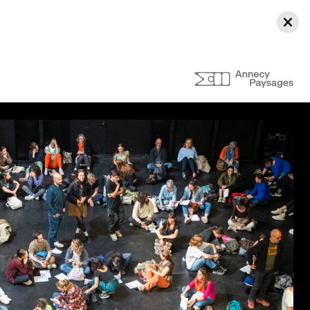
Ferm
Infos pratiques
dcasts
Venir au théâtre
Abonnement, achat de places et
tarifs
L'espace bar
Horaires et contacts
Accessibilité et handicap