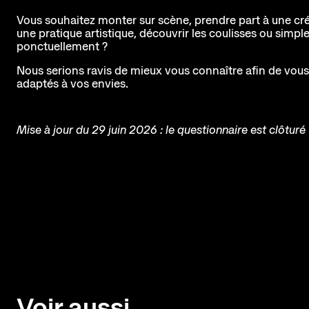
La scène nationale
L'histoire du lieu
Vous souhaitez monter sur scène, prendre part à une cré
une pratique artistique, découvrir les coulisses ou sim
L’équipe
ponctuellement ?
Soutiens et mécénat
Nous serions ravis de mieux vous connaître afin de vous
Emplois
adaptés à vos envies.
Contact
Newsletter
Res
Mise à jour du 29 juin 2026 : le questionnaire est clôturé
Voir aussi