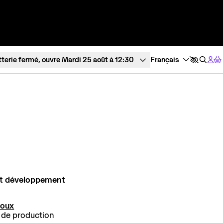
tterie fermé, ouvre Mardi 25 août à 12:30
Expériences et participation
À l’écoute
Ateliers de pratique
Tous les po
Créations participatives
Visites
et développement
Roux
 de production