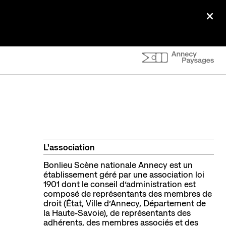
Ferm
Infos pratiques
dcasts
Venir au théâtre
Abonnement, achat de places et
tarifs
L'espace bar
L'association
Horaires et contacts
Bonlieu Scène nationale Annecy
est un
Accessibilité et handicap
établissement géré par une association loi
1901 dont le conseil d’administration est
composé de représentants des membres de
droit (État, Ville d’Annecy, Département de
la Haute-Savoie), de représentants des
adhérents, des membres associés et des