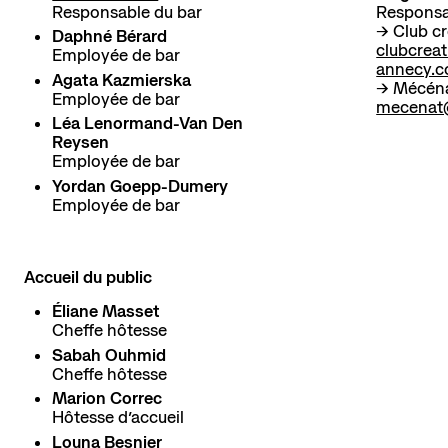
Responsable du bar
Responsa
→ Club cr
Daphné Bérard
clubcrea
Employée de bar
annecy.
Agata Kazmierska
→ Mécéna
Employée de bar
mecenat
Léa Lenormand-Van Den
Reysen
Employée de bar
Yordan Goepp-Dumery
Employée de bar
Accueil du public
Éliane Masset
Cheffe hôtesse
Sabah Ouhmid
Cheffe hôtesse
Marion Correc
Hôtesse d’accueil
Louna Besnier