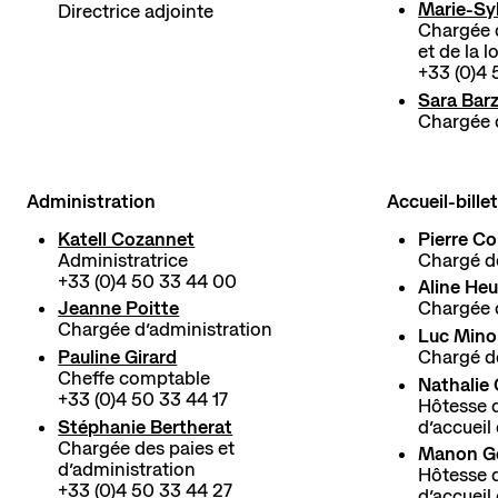
La scène nationale
Marie-Syl
Directrice adjointe
Chargée d
L'histoire du lieu
et de la l
L’équipe
+33 (0)4
Soutiens et mécénat
Sara Bar
Chargée 
Emplois
Contact
Newsletter
Res
Administration
Accueil-bille
Katell Cozannet
Pierre C
Administratrice
Chargé de
+33 (0)4 50 33 44 00
Aline Heu
Jeanne Poitte
Chargée d
Chargée d’administration
Luc Min
Pauline Girard
Chargé de
Cheffe comptable
Nathalie 
+33 (0)4 50 33 44 17
Hôtesse de
Stéphanie Bertherat
d’accueil
Chargée des paies et
Manon G
d’administration
Hôtesse de
+33 (0)4 50 33 44 27
d’accueil