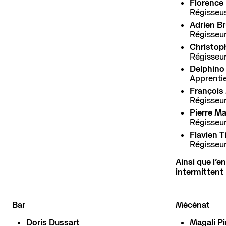
Florence
Régisseu
Adrien B
Régisseur
Christo
Régisseur
Delphino
Apprentie
François
Régisseur
Pierre M
Régisseur
Flavien T
Régisseur
Ainsi que l’
intermittent
Bar
Mécénat
Doris Dussart
Magali P