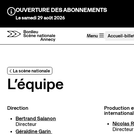
Aller au contenu principal
OUVERTURE DES ABONNEMENTS
Information :
Le samedi 29 août 2026
Menu
Accueil-bille
Agenda Saison 26→27
Au tour des enfants
La scène nationale
Stayin'alive
L’équipe
Théâtre Nomade
Saisons précédentes
Direction
Production 
international
Bertrand Salanon
Nicolas 
Directeur
Directeur
Géraldine Garin