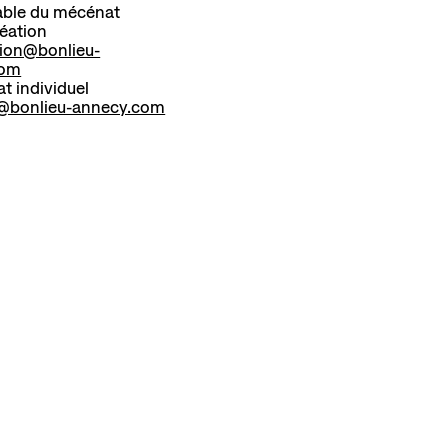
ble du mécénat
éation
tion@bonlieu-
com
t individuel
@bonlieu-annecy.com