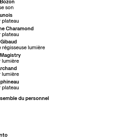
 Bozon
se son
runois
 plateau
phe Charamond
 plateau
 Gibaud
 régisseuse lumière
 Magistry
 lumière
archand
 lumière
iphineau
 plateau
ensemble du personnel
into