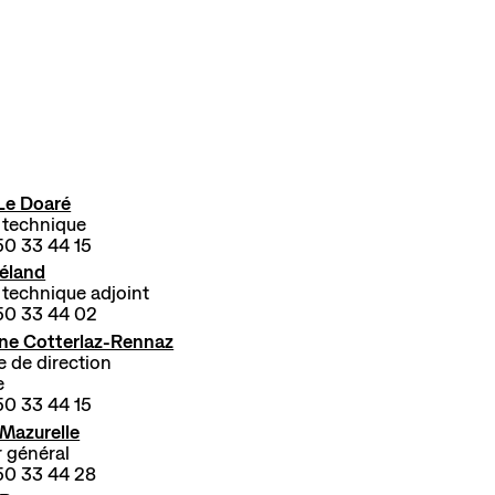
Le Doaré
 technique
50 33 44 15
Béland
 technique adjoint
 50 33 44 02
ne Cotterlaz-Rennaz
e de direction
e
50 33 44 15
 Mazurelle
 général
50 33 44 28