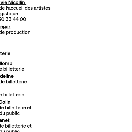
Pôle de création
Actualités
vie Nicollin
e l’accueil des artistes
Créations Made in Annecy
ogistique
Programmes internationaux
 50 33 44 00
zegar
de production
sources
tterie
ollomb
 billetterie
deline
e billetterie
o
 billetterie
Colin
 billetterie et
 du public
enet
 billetterie et
 du public