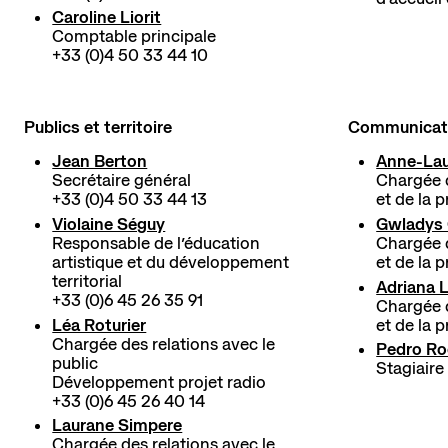
Caroline Liorit
Comptable principale
+33 (0)4 50 33 44 10
Publics et territoire
Communicat
Jean Berton
Anne-La
Secrétaire général
Chargée 
+33 (0)4 50 33 44 13
et de la 
Violaine Séguy
Gwladys 
Responsable de l’éducation
Chargée 
artistique et du développement
et de la 
territorial
Adriana 
+33 (0)6 45 26 35 91
Chargée 
Léa Roturier
et de la 
Chargée des relations avec le
Pedro Ro
public
Stagiair
Développement projet radio
+33 (0)6 45 26 40 14
Laurane Simpere
Chargée des relations avec le