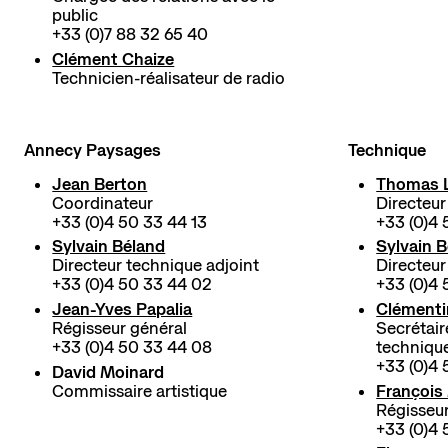
public
+33 (0)7 88 32 65 40
Clément Chaize
Technicien-réalisateur de radio
Annecy Paysages
Technique
Jean Berton
Thomas 
Coordinateur
Directeur
+33 (0)4 50 33 44 13
+33 (0)4 
Sylvain Béland
Sylvain 
Directeur technique adjoint
Directeur
+33 (0)4 50 33 44 02
+33 (0)4
Jean-Yves Papalia
Clémenti
Régisseur général
Secrétair
+33 (0)4 50 33 44 08
techniqu
+33 (0)4 
David Moinard
Commissaire artistique
François
Régisseur
+33 (0)4 