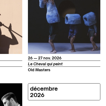
du
au
novembre
26
—
27
nov.
2026
Le Cheval qui peint
Old Masters
décembre
2026