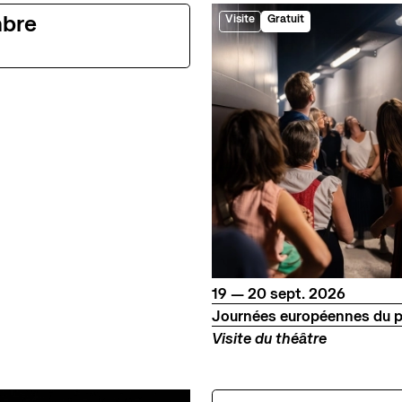
Pôle de création
Actualités
bre
Visite
Gratuit
Créations Made in Annecy
Programmes internationaux
sources
du
au
septembre
19
—
20
sept.
2026
Journées européennes du p
Visite du théâtre