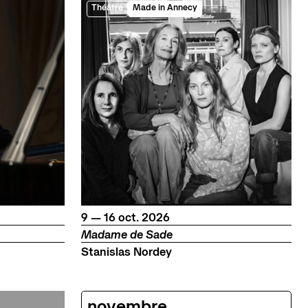
Théâtre
Made in Annecy
du
au
octobre
9
—
16
oct.
2026
Madame de Sade
Stanislas Nordey
novembre