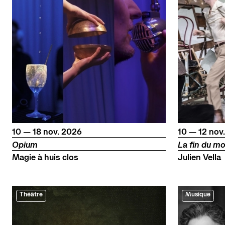
du
au
novembre
du
au
nov
10
—
18
nov.
2026
10
—
12
nov
Opium
La fin du mo
Magie à huis clos
Julien Vella
Théâtre
Musique