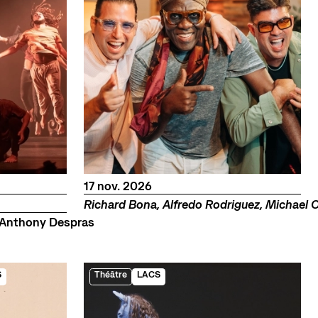
novembre
17
nov.
2026
Richard Bona, Alfredo Rodriguez, Michael O
 Anthony Despras
S
Théâtre
LACS