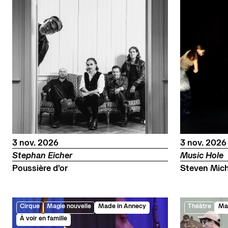
novembre
novembre
3
nov.
2026
3
nov.
2026
Stephan Eicher
Music Hole
Poussière d'or
Steven Mich
Cirque
Magie nouvelle
Made in Annecy
Théâtre
Ma
À voir en famille