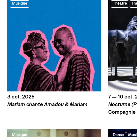
Musique
Théâtre
Thé
octobre
du
au
octo
3
oct.
2026
7
—
10
oct.
Mariam chante Amadou & Mariam
Nocturne (P
Compagnie 
Musique
Danse
Musi