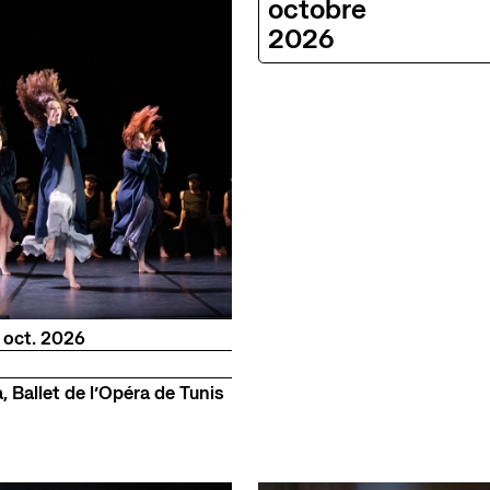
octobre
2026
re
au
octobre
oct.
2026
 Ballet de l’Opéra de Tunis