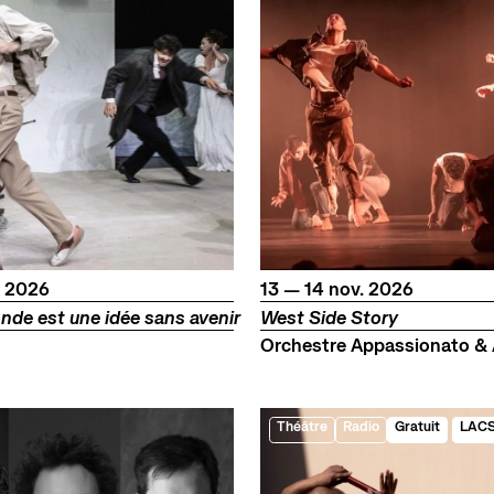
embre
du
au
novembre
.
2026
13
—
14
nov.
2026
nde est une idée sans avenir
West Side Story
Orchestre Appassionato &
Théâtre
Radio
Gratuit
LAC