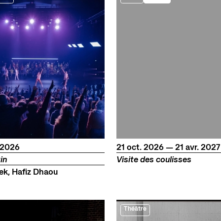
bre
du
octobre
au
avril
2026
21
oct.
2026
—
21
avr.
2027
in
Visite des coulisses
ek, Hafiz Dhaou
Théâtre