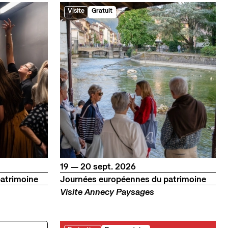
Visite
Gratuit
du
au
septembre
19
—
20
sept.
2026
atrimoine
Journées européennes du patrimoine
Visite Annecy Paysages