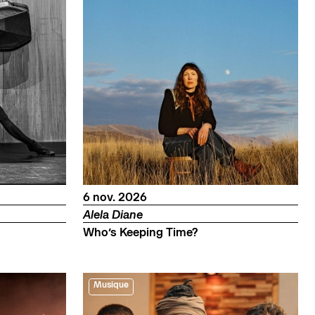
novembre
6
nov.
2026
Alela Diane
Who’s Keeping Time?
Musique