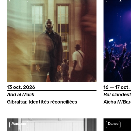
octobre
du
au
octo
13
oct.
2026
16
—
17
oct.
Abd al Malik
Bal clandest
Gibraltar, Identités réconciliées
Aïcha M’Bar
Musique
Danse