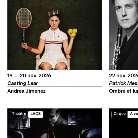
du
au
novembre
novembr
19
—
20
nov.
2026
22
nov.
202
Casting Lear
Patrick Mes
Andrea Jiménez
Ombre et lu
Théâtre
LACS
Cirque
À vo