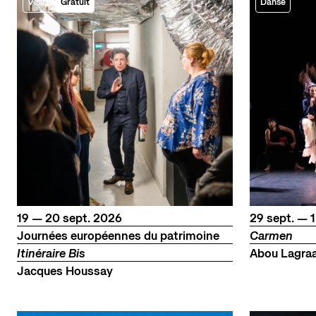
Visite
Gratuit
Danse
du
au
septembre
du
septemb
19
—
20
sept.
2026
29
sept.
—
1
Journées européennes du patrimoine
Carmen
Itinéraire Bis
Abou Lagraa,
Jacques Houssay