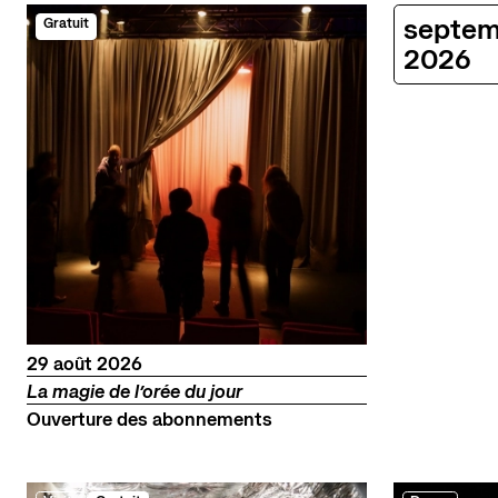
La scène nationale
septem
Gratuit
L'histoire du lieu
2026
L’équipe
Soutiens et mécénat
Emplois
Contact
Newsletter
Res
août
29
août
2026
La magie de l’orée du jour
Ouverture des abonnements