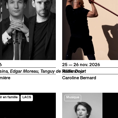
e
du
au
novembre
6
25
—
26
nov.
2026
sina, Edgar Moreau, Tanguy de Williencourt
Radio Dojo
mière
Caroline Bernard
ir en famille
LACS
Musique