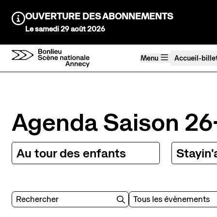
Aller au contenu principal
OUVERTURE DES ABONNEMENTS
Information :
Le samedi 29 août 2026
Menu
Accueil-bille
Agenda Saison 26→27
Au tour des enfants
Agenda Saison 2
Stayin'alive
Théâtre Nomade
Saisons précédentes
Au tour des enfants
Stayin'
Rechercher
Catégories