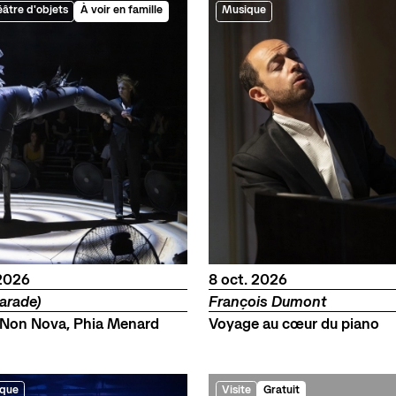
âtre d'objets
À voir en famille
Musique
bre
octobre
2026
8
oct.
2026
arade)
François Dumont
Non Nova, Phia Menard
Voyage au cœur du piano
que
Visite
Gratuit