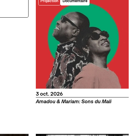
Projection
Documentaire
octobre
3
oct.
2026
Amadou & Mariam: Sons du Mali