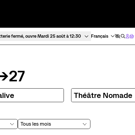
tterie fermé, ouvre Mardi 25 août à 12:30
Expériences et participation
À l’écoute
Ateliers de pratique
Tous les po
6→27
Créations participatives
Visites
alive
Théâtre Nomade
Les périodes