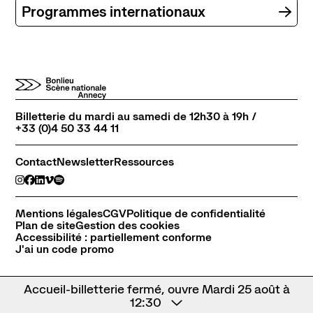
Abonnement, achat de places et tarifs
Programmes internationaux
L'espace bar
Horaires et contacts
Accessibilité et handicap
Billetterie du mardi au samedi de 12h30 à 19h /
La scène nationale
+33 (0)4 50 33 44 11
L'histoire du lieu
L’équipe
Contact
Newsletter
Ressources
Soutiens et mécénat
Emplois
Mentions légales
CGV
Politique de confidentialité
Plan de site
Gestion des cookies
Pôle de création
Accessibilité : partiellement conforme
J'ai un code promo
Créations Made in Annecy
Programmes internationaux
Accueil-billetterie fermé, ouvre Mardi 25 août à
12:30
Actualités