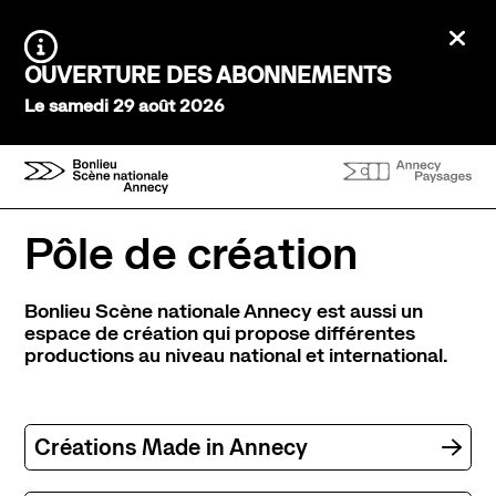
Aller au contenu principal
Ferm
Agenda Saison 26→27
Information :
OUVERTURE DES ABONNEMENTS
Au tour des enfants
Le samedi 29 août 2026
Stayin'alive
Théâtre Nomade
Saisons précédentes
Expériences et participation
Pôle de création
Ateliers de pratique
Créations participatives
Bonlieu Scène nationale Annecy
est aussi un
Visites
espace de création qui propose différentes
productions au niveau national et international.
À l’écoute
Tous les podcasts
Infos pratiques
Créations Made in Annecy
Venir au théâtre