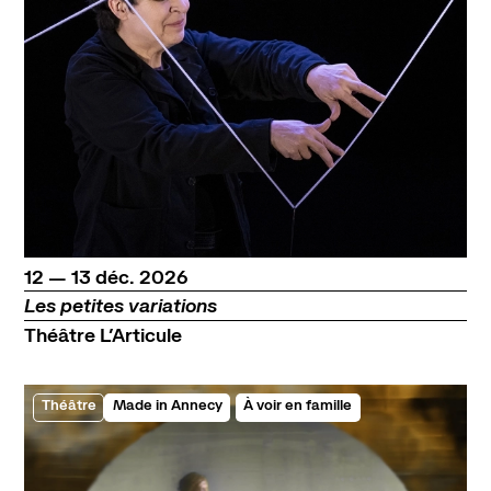
du
au
décembre
12
—
13
déc.
2026
Les petites variations
Théâtre L’Articule
Théâtre
Made in Annecy
À voir en famille