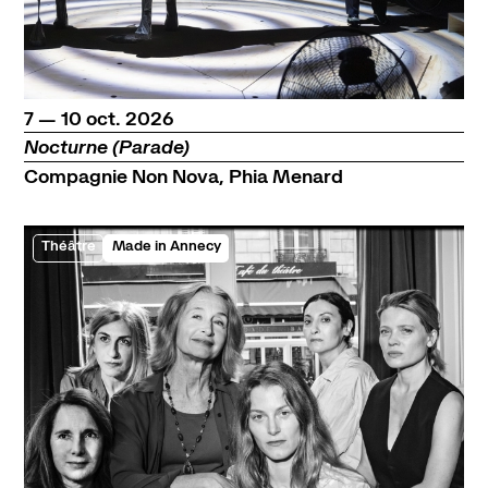
du
au
octobre
7
—
10
oct.
2026
Nocturne (Parade)
Compagnie Non Nova, Phia Menard
Théâtre
Made in Annecy