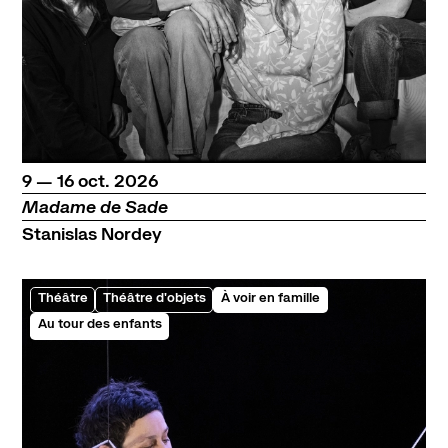
du
au
octobre
9
—
16
oct.
2026
Madame de Sade
Stanislas Nordey
Théâtre
Théâtre d'objets
À voir en famille
Au tour des enfants