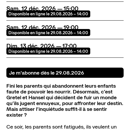
Sam.
12
déc.
2026
15:00
Disponible en ligne le 29.08.2026 – 14:00
Contact
Newsletter
Ressources
Sam.
12
déc.
2026
19:00
Disponible en ligne le 29.08.2026 – 14:00
Dim.
13
déc.
2026
17:00
Disponible en ligne le 29.08.2026 – 14:00
Je m'abonne dès le 29.08.2026
Fini les parents qui abandonnent leurs enfants
faute de pouvoir les nourrir. Désormais, c’est
Gretel et Hansel qui décident de fuir un monde
qu’ils jugent ennuyeux, pour affronter leur destin.
Mais attiser l’inquiétude suffit-il à se sentir
exister ?
Ce soir, les parents sont fatigués, ils veulent un