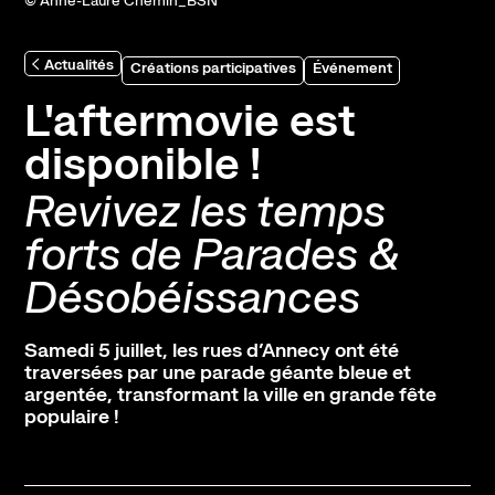
© Anne-Laure Chemin_BSN
Abonnement, achat de places et tarifs
L'espace bar
Actualités
Créations participatives
Événement
Horaires et contacts
Accessibilité et handicap
L'aftermovie est
disponible !
La scène nationale
Revivez les temps
L'histoire du lieu
forts de Parades &
L’équipe
Désobéissances
Soutiens et mécénat
Emplois
Samedi 5 juillet, les rues d’Annecy ont été
Pôle de création
traversées par une parade géante bleue et
argentée, transformant la ville en grande fête
Créations Made in Annecy
populaire !
Programmes internationaux
Actualités