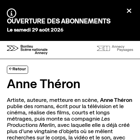
Aller au contenu principal
Ferm
Agenda Saison 26→27
Information :
OUVERTURE DES ABONNEMENTS
Au tour des enfants
Le samedi 29 août 2026
Stayin'alive
Théâtre Nomade
Saisons précédentes
Expériences et participation
Retour
Ateliers de pratique
Créations participatives
Anne Théron
Visites
Artiste, auteure, metteure en scène,
Anne Théron
À l’écoute
publie des romans, écrit pour la télévision et le
Tous les podcasts
cinéma, réalise des films, courts et longs
métrages, puis monte sa compagnie
Les
Productions Merlin
, avec laquelle elle a déjà créé
Infos pratiques
plus d’une vingtaine d’objets où se mêlent
Venir au théâtre
recherches sur le corps, la vidéo et le son, avec