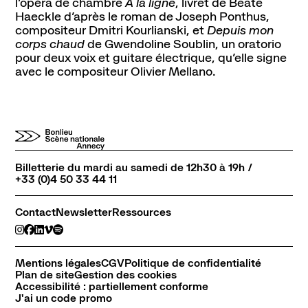
l’opéra de chambre
À la ligne
, livret de Beate
Haeckle d’après le roman de Joseph Ponthus,
compositeur Dmitri Kourlianski, et
Depuis mon
Contact
Newsletter
Ressources
corps chaud
de Gwendoline Soublin, un oratorio
pour deux voix et guitare électrique, qu’elle signe
avec le compositeur Olivier Mellano.
Billetterie du mardi au samedi de 12h30 à 19h /
+33 (0)4 50 33 44 11
Contact
Newsletter
Ressources
Mentions légales
CGV
Politique de confidentialité
Plan de site
Gestion des cookies
Accessibilité : partiellement conforme
J'ai un code promo