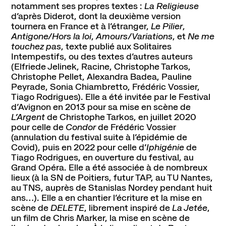
Abonnement, achat de places et tarifs
notamment ses propres textes :
La Religieuse
d’après Diderot, dont la deuxième version
L'espace bar
tournera en France et à l’étranger,
Le Pilier
,
Horaires et contacts
Antigone/Hors la loi
,
Amours/Variations
, et
Ne me
Accessibilité et handicap
touchez pas
, texte publié aux Solitaires
Intempestifs, ou des textes d’autres auteurs
(Elfriede Jelinek, Racine, Christophe Tarkos,
Christophe Pellet, Alexandra Badea, Pauline
Peyrade, Sonia Chiambretto, Frédéric Vossier,
La scène nationale
Tiago Rodrigues). Elle a été invitée par le Festival
L'histoire du lieu
d’Avignon en 2013 pour sa mise en scène de
L’équipe
L’Argent
de Christophe Tarkos, en juillet 2020
pour celle de
Condor
de Frédéric Vossier
Soutiens et mécénat
(annulation du festival suite à l’épidémie de
Emplois
Covid), puis en 2022 pour celle d’
Iphigénie
de
Tiago Rodrigues, en ouverture du festival, au
Grand Opéra. Elle a été associée à de nombreux
Pôle de création
lieux (à la SN de Poitiers, futur TAP, au TU Nantes,
Créations Made in Annecy
au TNS, auprès de Stanislas Nordey pendant huit
Programmes internationaux
ans…). Elle a en chantier l’écriture et la mise en
scène de
DELETE
, librement inspiré de
La Jetée
,
un film de Chris Marker, la mise en scène de
Actualités