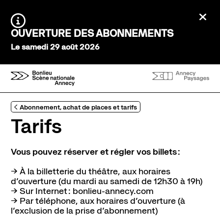
Aller au contenu principal
Ferm
Agenda Saison 26→27
Information :
OUVERTURE DES ABONNEMENTS
Au tour des enfants
Le samedi 29 août 2026
Stayin'alive
Théâtre Nomade
Saisons précédentes
Expériences et participation
Abonnement, achat de places et tarifs
Ateliers de pratique
Tarifs
Créations participatives
Visites
Vous pouvez réserver et régler vos billets :
À l’écoute
→ À la billetterie du théâtre, aux horaires
Tous les podcasts
dʼouverture (du mardi au samedi de 12h30 à 19h)
→ Sur Internet : bonlieu-annecy.com
Infos pratiques
→ Par téléphone, aux horaires dʼouverture (à
Venir au théâtre
lʼexclusion de la prise dʼabonnement)