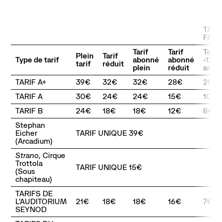
Abonnement, achat de places et tarifs
L'espace bar
TARI
Horaires et contacts
FAMI
Accessibilité et handicap
Tarif
Tarif
Tarif
Plein
Tarif
Type de tarif
abonné
abonné
-12
tarif
réduit
plein
réduit
ans
TARIF A+
39€
32€
32€
28€
20€
La scène nationale
TARIF A
30€
24€
24€
15€
10€
L'histoire du lieu
TARIF B
24€
18€
18€
12€
8€
L’équipe
Stephan
Soutiens et mécénat
Eicher
TARIF UNIQUE 39€
(Arcadium)
Emplois
Strano
, Cirque
Trottola
Pôle de création
TARIF UNIQUE 15€
(Sous
Créations Made in Annecy
chapiteau)
Programmes internationaux
TARIFS DE
L'AUDITORIUM
21€
18€
18€
16€
7€
SEYNOD
Actualités