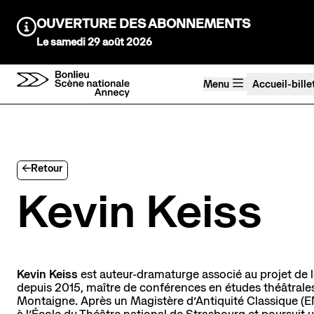
Aller au contenu principal
OUVERTURE DES ABONNEMENTS
Information :
Le samedi 29 août 2026
Menu
Accueil-bille
Agenda Saison 26→27
Au tour des enfants
Retour
Stayin'alive
Kevin Keiss
Théâtre Nomade
Saisons précédentes
Kevin Keiss
est auteur-dramaturge associé au projet de l
depuis 2015, maître de conférences en études théâtrales
Montaigne. Après un Magistère d’Antiquité Classique (E
à l’École du Théâtre national de Strasbourg et poursuit u