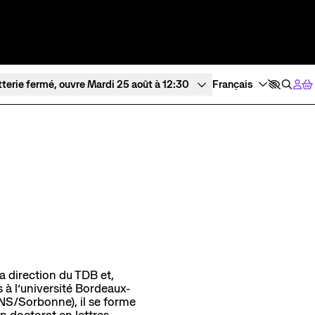
tterie fermé, ouvre Mardi 25 août à 12:30
Expériences et participation
À l’écoute
Ateliers de pratique
Tous les po
Créations participatives
Visites
a direction du TDB et,
 à l’université Bordeaux-
NS/Sorbonne), il se forme
n doctorat en lettres