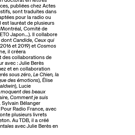
Pôle de création
Actualités
èces, publiées chez Actes
Créations Made in Annecy
tifs, sont traduites dans
Programmes internationaux
daptées pour la radio ou
l est lauréat de plusieurs
t Montréal, Comité de
TO Japon...). Il collabore
, dont
Candide
,
Ceux qui
2016 et 2019) et
Cosmos
e, il créera
sources
 des collaborations de
r avec : Julie Berès
Guez et en collaboration
rés sous zéro
,
Le Chien, la
que des émotions
), Élise
aldwin
), Lucie
e moquent des beaux
aire
,
Comment je suis
), Sylvain Bélanger
.. Pour Radio France, avec
onte plusieurs livrets
eton. Au TDB, il a créé
ntales
avec Julie Berès en