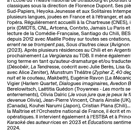
La scène nationale
classiques sous la direction de Florence Dupont. Ses pi
L'histoire du lieu
Sud-Papiers, Heyoka Jeunesse et aux Solitaires Intempes
L’équipe
plusieurs langues, jouées en France et à l’étranger, et a
l’opéra. Régulièrement accueilli à la Chartreuse (CNES), i
Soutiens et mécénat
prix (DMDTS, CNL, Artcena, Contxto, Jamais Lu Paris e
Emplois
lecture de la Comédie-Française, Santiago du Chili, BESE
depuis 2012 avec Maëlle Poésy sur toutes ses créations
errent ne se trompent pas
,
Sous d’autres cieux
(Avignon 
(2023). Après plusieurs résidences au Chili et en Argentin
Contact
Newsletter
Res
prochainement
La Vergüenza
au TDB. Il mène également
long terme en tant qu’auteur-dramaturge et/ou traducteu
(
Désobéir
,
La Tendresse
, coécrit avec Julie Berès, Lisa 
avec Alice Zeniter), Munstrum Théâtre (
Zypher Z
,
40 deg
nuit et le couteau
,
Makbeth
), Eugénie Ravon (
La Mécani
Vigier (
Harlem Quartet
,
Dialogues imaginaires
,
Avedon B
Berelowitsch, Laëtitia Guédon (
Troyennes - Les morts s
enterrements
), Olivia Dalric (
Je vous jure que je peux le f
devenue Olivia
), Jean-Pierre Vincent, Charis Ainslie (UK
(Canada), Kouhei Narumi (Japon), Cristian Plana (Chili).
la Maîtrise et l’Orchestre national de France, il écrit et m
opératiques. Il intervient également à l’ESTBA et à Princ
Karaoké des auteur·rices
en 2023 et
Éducations sentime
2024.