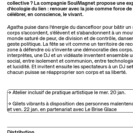
collective ? La compagnie SoulMagnet propose une exp
d’écologie du lien : renouer avec la joie comme force d
célébrer, en conscience, le vivant.
Agatha
puise dans l’énergie du dancefloor pour bâtir un 
corps s’accordent, s’élèvent et s’abandonnent à un mo
monde saturé de peur, de division et de contrôle, dans
geste politique. La fête se vit comme un territoire de r
zone à défendre où s’invente une démocratie des corps.
interprètes, une DJ et un vidéaste inventent ensemble 
social, entre isolement et communion, entre technologie
et lucidité. Et invitent ensuite les spectateurs à un DJ s
chacun puisse se réapproprier son corps et sa liberté.
→ Atelier inclusif de pratique artistique le mer. 20 jan.
→ Gilets vibrants à disposition des personnes malentend
et ven. 22 jan. en partenariat avec Le Brise Glace
Distribution