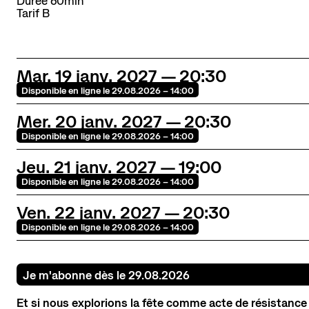
Durée
60min
La scène nationale
Tarif B
L'histoire du lieu
L’équipe
Soutiens et mécénat
Mar.
19
janv.
2027
20:30
Emplois
Disponible en ligne le 29.08.2026 – 14:00
Mer.
20
janv.
2027
20:30
Contact
Newsletter
Res
Disponible en ligne le 29.08.2026 – 14:00
Jeu.
21
janv.
2027
19:00
Disponible en ligne le 29.08.2026 – 14:00
Ven.
22
janv.
2027
20:30
Disponible en ligne le 29.08.2026 – 14:00
Je m'abonne dès le 29.08.2026
Et si nous explorions la fête comme acte de résistance