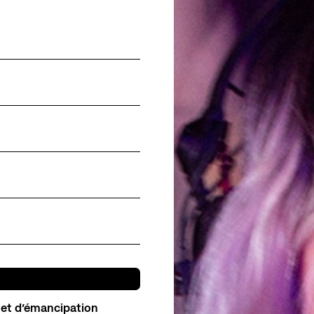
Pôle de création
Actualités
Créations Made in Annecy
Programmes internationaux
sources
 et d’émancipation