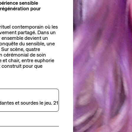
érience sensible
e régénération pour
rituel contemporain où les
uvement partagé. Dans un
er ensemble devient un
econquête du sensible, une
 Sur scène, quatre
un cérémonial de soin
 et chair, entre euphorie
et construit pour que
antes et sourdes le jeu. 21