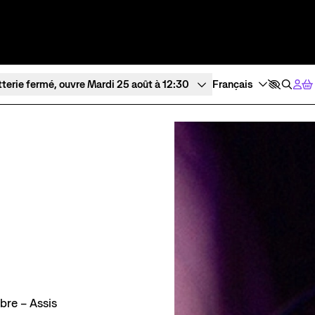
tterie fermé, ouvre Mardi 25 août à 12:30
Expériences et participation
À l’écoute
Ateliers de pratique
Tous les po
Créations participatives
Visites
bre – Assis