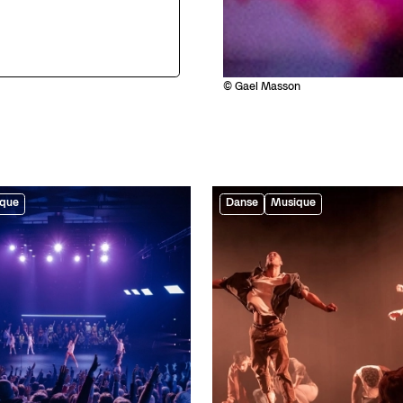
© Gael Masson
que
Danse
Musique