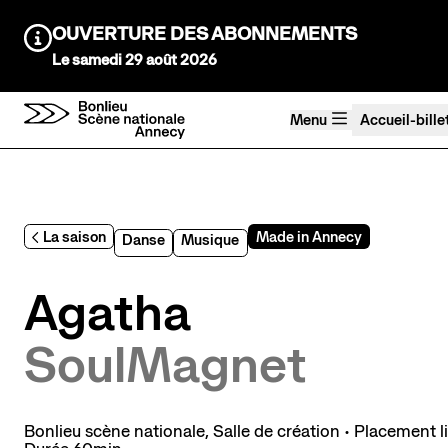
Aller au contenu principal
OUVERTURE DES ABONNEMENTS
Information :
Le samedi 29 août 2026
Menu
Accueil-bille
Agenda Saison 26→27
Au tour des enfants
La saison
Made in Annecy
Danse
Musique
Stayin'alive
Théâtre Nomade
Agatha
Saisons précédentes
SoulMagnet
Bonlieu scène nationale
,
Salle de création
• Placement li