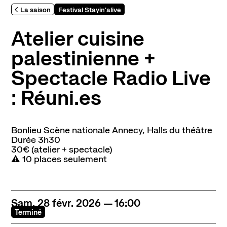
Abonnement, achat de places et tarifs
La saison
Festival Stayin'alive
L'espace bar
Atelier cuisine
Horaires et contacts
Accessibilité et handicap
palestinienne +
Spectacle Radio Live
La scène nationale
: Réuni.es
L'histoire du lieu
L’équipe
Bonlieu Scène nationale Annecy
,
Halls du théâtre
Soutiens et mécénat
Durée
3h30
Emplois
30€ (atelier + spectacle)
⚠️ 10 places seulement
Pôle de création
Créations Made in Annecy
Programmes internationaux
Sam.
28
févr.
2026
16:00
Terminé
Actualités