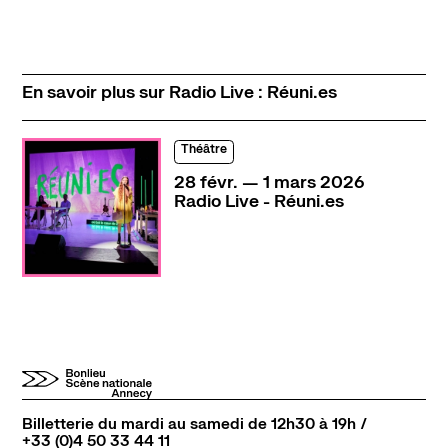
En savoir plus sur Radio Live : Réuni.es
Théâtre
du
février
au
mars
28
févr.
—
1
mars
2026
Radio Live - Réuni.es
Billetterie du mardi au samedi de 12h30 à 19h /
+33 (0)4 50 33 44 11