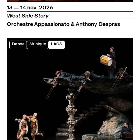
du
au
novembre
13
—
14
nov.
2026
West Side Story
Orchestre Appassionato & Anthony Despras
Danse
Musique
LACS