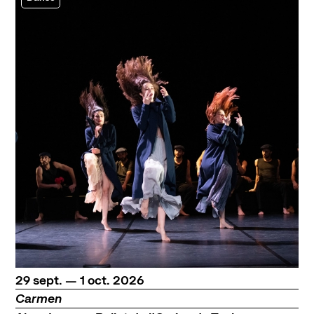
du
septembre
au
octobre
29
sept.
—
1
oct.
2026
Carmen