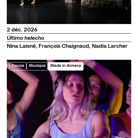
décembre
2
déc.
2026
Último helecho
Nina Laisné, François Chaignaud, Nadia Larcher
Danse
Musique
Made in Annecy