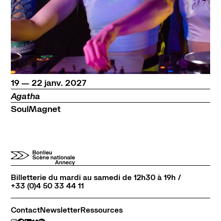
du
au
janvier
19
—
22
janv.
2027
Agatha
SoulMagnet
Billetterie du mardi au samedi de 12h30 à 19h /
+33 (0)4 50 33 44 11
Contact
Newsletter
Ressources