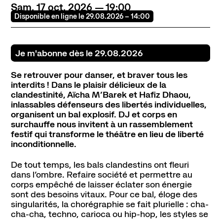
Sam.
17
oct.
2026
19:00
Disponible en ligne le 29.08.2026 – 14:00
Contact
Newsletter
Ressources
Je m'abonne dès le 29.08.2026
Se retrouver pour danser, et braver tous les
interdits ! Dans le plaisir délicieux de la
clandestinité, Aïcha M’Barek et Hafiz Dhaou,
inlassables défenseurs des libertés individuelles,
organisent un bal explosif. DJ et corps en
surchauffe nous invitent à un rassemblement
festif qui transforme le théâtre en lieu de liberté
inconditionnelle.
De tout temps, les bals clandestins ont fleuri
dans l’ombre. Refaire société et permettre au
corps empêché de laisser éclater son énergie
sont des besoins vitaux. Pour ce bal, éloge des
singularités, la chorégraphie se fait plurielle : cha-
cha-cha, techno, carioca ou hip-hop, les styles se