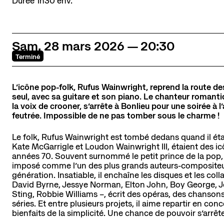
Durée
1h30 env.
La scène nationale
L'histoire du lieu
L’équipe
Soutiens et mécénat
Sam.
28
mars
2026
20:30
Emplois
Terminé
L’icône pop-folk, Rufus Wainwright, reprend la route de
Contact
Newsletter
Res
seul, avec sa guitare et son piano. Le chanteur romant
la voix de crooner, s’arrête à Bonlieu pour une soirée à
feutrée. Impossible de ne pas tomber sous le charme !
Le folk, Rufus Wainwright est tombé dedans quand il étai
Kate McGarrigle et Loudon Wainwright III, étaient des i
années 70. Souvent surnommé le petit prince de la pop, 
imposé comme l’un des plus grands auteurs-compositeu
génération. Insatiable, il enchaîne les disques et les col
David Byrne, Jessye Norman, Elton John, Boy George, Jo
Sting, Robbie Williams –, écrit des opéras, des chanson
séries. Et entre plusieurs projets, il aime repartir en conc
bienfaits de la simplicité. Une chance de pouvoir s’arrête