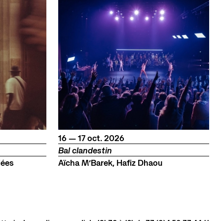
du
au
octobre
16
—
17
oct.
2026
Bal clandestin
iées
Aïcha M’Barek, Hafiz Dhaou