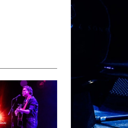
wski
© Victor Frankowski