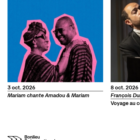
octobre
octobre
3
oct.
2026
8
oct.
2026
Mariam chante Amadou & Mariam
François D
Voyage au c