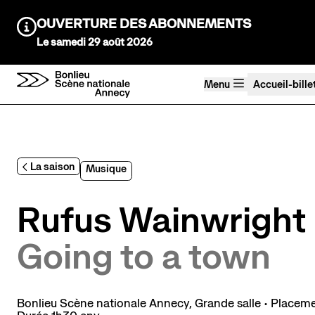
Aller au contenu principal
OUVERTURE DES ABONNEMENTS
Information :
Le samedi 29 août 2026
Menu
Accueil-bille
Agenda Saison 26→27
Au tour des enfants
La saison
Musique
Stayin'alive
Théâtre Nomade
Rufus Wainwright
Saisons précédentes
Going to a town
Bonlieu Scène nationale Annecy
,
Grande salle
• Placem