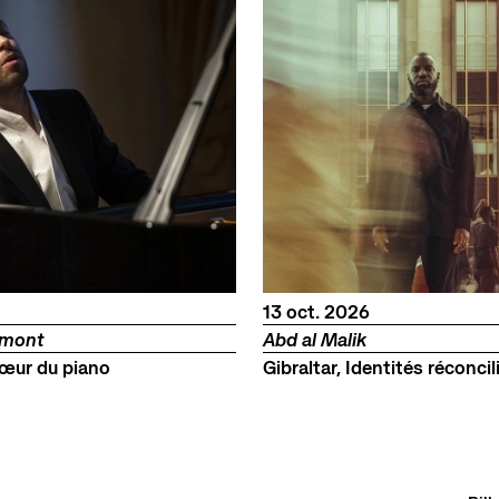
octobre
13
oct.
2026
umont
Abd al Malik
œur du piano
Gibraltar, Identités réconcil