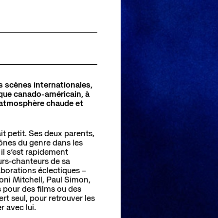
Pôle de création
Actualités
Créations Made in Annecy
Programmes internationaux
s scènes internationales,
sources
ique canado-américain, à
 l’atmosphère chaude et
t petit. Ses deux parents,
cônes du genre dans les
il s’est rapidement
rs-chanteurs de sa
laborations éclectiques –
ni Mitchell, Paul Simon,
s pour des films ou des
ert seul, pour retrouver les
r avec lui.