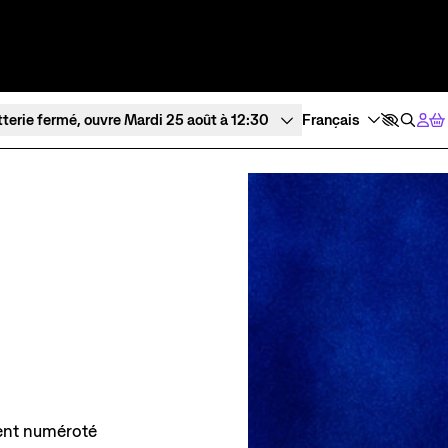
tterie fermé, ouvre Mardi 25 août à 12:30
Expériences et participation
À l’écoute
Ateliers de pratique
Tous les po
Créations participatives
Visites
ent numéroté