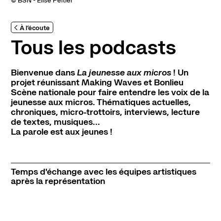
© BSN - Elise Peltier
Abonnement, achat de places et tarifs
L'espace bar
À l’écoute
Horaires et contacts
Tous les podcasts
Accessibilité et handicap
Bienvenue dans
La jeunesse aux micros
! Un
projet réunissant Making Waves et
Bonlieu
La scène nationale
Scène nationale
pour faire entendre les voix de la
L'histoire du lieu
jeunesse aux micros. Thématiques actuelles,
chroniques, micro-trottoirs, interviews, lecture
L’équipe
de textes, musiques...
Soutiens et mécénat
La parole est aux jeunes !
Emplois
Pôle de création
Temps d'échange avec les équipes artistiques
Créations Made in Annecy
après la représentation
Programmes internationaux
Actualités