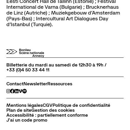
Eesti Concert Hall de Tallinn (Estonie) ; Festival
International de Varna (Bulgarie) ; Brucknerhaus
de Linz (Autriche) ; Muziekgebouw d’Amsterdam
Contact
Newsletter
Ressources
(Pays-Bas) ; Intercultural Art Dialogues Day
d’Istanbul (Turquie).
Billetterie du mardi au samedi de 12h30 à 19h /
+33 (0)4 50 33 44 11
Contact
Newsletter
Ressources
Mentions légales
CGV
Politique de confidentialité
Plan de site
Gestion des cookies
Accessibilité : partiellement conforme
J'ai un code promo