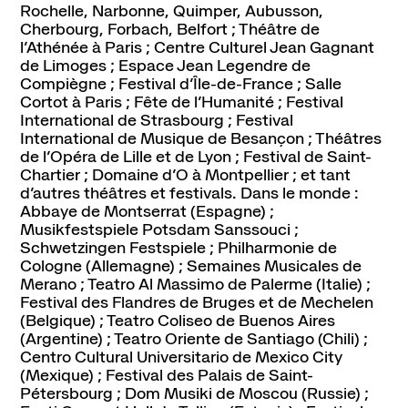
Abonnement, achat de places et tarifs
Rochelle, Narbonne, Quimper, Aubusson,
Cherbourg, Forbach, Belfort ; Théâtre de
L'espace bar
l’Athénée à Paris ; Centre Culturel Jean Gagnant
Horaires et contacts
de Limoges ; Espace Jean Legendre de
Accessibilité et handicap
Compiègne ; Festival d’Île-de-France ; Salle
Cortot à Paris ; Fête de l’Humanité ; Festival
International de Strasbourg ; Festival
International de Musique de Besançon ; Théâtres
de l’Opéra de Lille et de Lyon ; Festival de Saint-
La scène nationale
Chartier ; Domaine d’O à Montpellier ; et tant
L'histoire du lieu
d’autres théâtres et festivals. Dans le monde :
L’équipe
Abbaye de Montserrat (Espagne) ;
Musikfestspiele Potsdam Sanssouci ;
Soutiens et mécénat
Schwetzingen Festspiele ; Philharmonie de
Emplois
Cologne (Allemagne) ; Semaines Musicales de
Merano ; Teatro Al Massimo de Palerme (Italie) ;
Festival des Flandres de Bruges et de Mechelen
Pôle de création
(Belgique) ; Teatro Coliseo de Buenos Aires
Créations Made in Annecy
(Argentine) ; Teatro Oriente de Santiago (Chili) ;
Programmes internationaux
Centro Cultural Universitario de Mexico City
(Mexique) ; Festival des Palais de Saint-
Pétersbourg ; Dom Musiki de Moscou (Russie) ;
Actualités