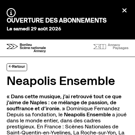
Aller au contenu principal
Ferm
Agenda Saison 26→27
Information :
OUVERTURE DES ABONNEMENTS
Au tour des enfants
Le samedi 29 août 2026
Stayin'alive
Théâtre Nomade
Saisons précédentes
Expériences et participation
Retour
Ateliers de pratique
Créations participatives
Neapolis Ensemble
Visites
« Dans cette musique, j’ai retrouvé tout ce que
À l’écoute
j’aime de Naples : ce mélange de passion, de
Tous les podcasts
souffrance et d’ironie. »
Dominique Fernandez
Depuis sa fondation, le
Neapolis Ensemble
a joué
dans le monde entier, dans des cadres
Infos pratiques
prestigieux. En France : Scènes Nationales de
Venir au théâtre
Saint-Quentin-en-Yvelines, La Roche-sur-Yon, La