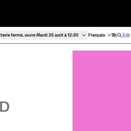
tterie fermé, ouvre Mardi 25 août à 12:30
Expériences et participation
À l’écoute
Ateliers de pratique
Tous les po
Créations participatives
Visites
3D