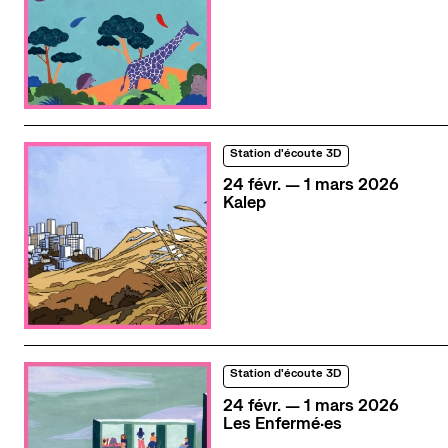
Station d'écoute 3D
du
février
au
mars
24
févr.
—
1
mars
2026
Kalep
Station d'écoute 3D
du
février
au
mars
24
févr.
—
1
mars
2026
Les Enfermé·es