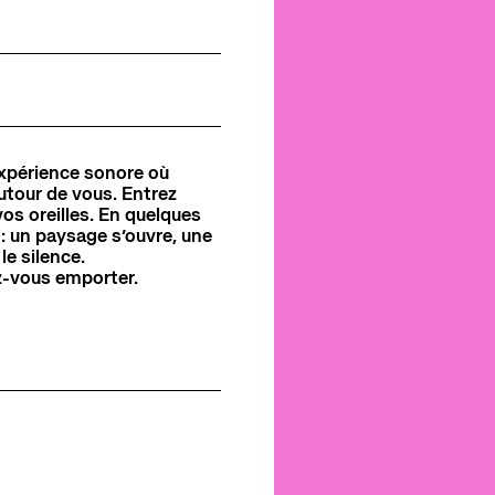
Pôle de création
Actualités
Créations Made in Annecy
Programmes internationaux
 expérience sonore où
autour de vous. Entrez
sources
os oreilles. En quelques
: un paysage s’ouvre, une
le silence.
ez-vous emporter.