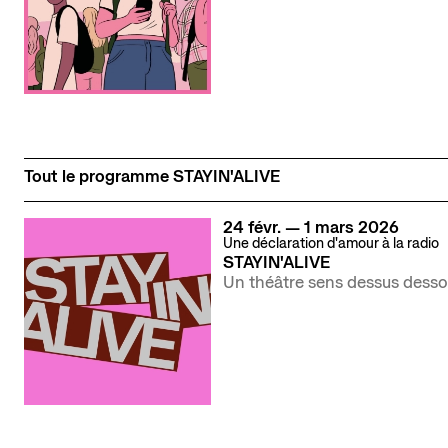
Tout le programme STAYIN'ALIVE
du
février
au
mars
24
févr.
—
1
mars
2026
Une déclaration d'amour à la radio
STAYIN'ALIVE
Un théâtre sens dessus dess