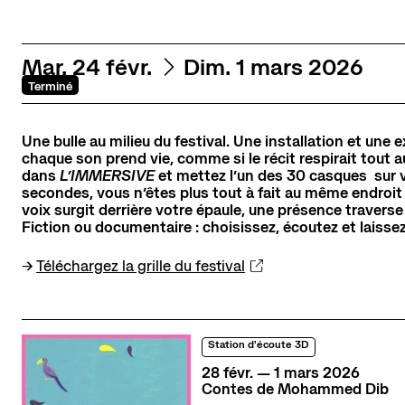
La scène nationale
L'histoire du lieu
L’équipe
du
au
Mar.
24
févr.
Dim.
1
mars
2026
Soutiens et mécénat
Terminé
Emplois
Une bulle au milieu du festival. Une installation et une
chaque son prend vie, comme si le récit respirait tout 
Contact
Newsletter
Res
dans
L’IMMERSIVE
et mettez l’un des 30 casques sur v
secondes, vous n’êtes plus tout à fait au même endroit 
voix surgit derrière votre épaule, une présence traverse 
Fiction ou documentaire : choisissez, écoutez et laiss
→
Téléchargez la grille du festival
Station d'écoute 3D
du
février
au
mars
28
févr.
—
1
mars
2026
Contes de Mohammed Dib