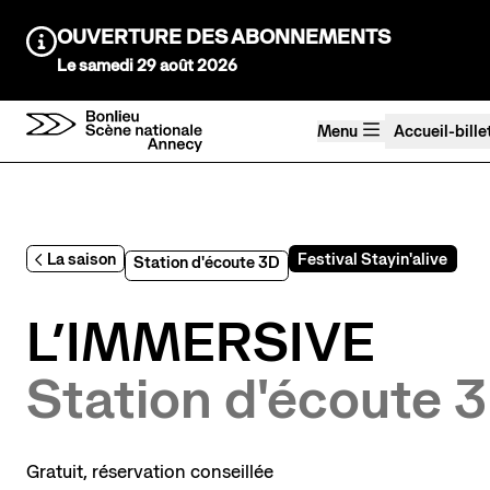
Aller au contenu principal
OUVERTURE DES ABONNEMENTS
Information :
Le samedi 29 août 2026
Menu
Accueil-bille
Agenda Saison 26→27
Au tour des enfants
La saison
Festival Stayin'alive
Station d'écoute 3D
Stayin'alive
Théâtre Nomade
L’IMMERSIVE
Saisons précédentes
Station d'écoute 
Gratuit, réservation conseillée