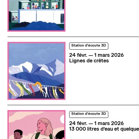
Station d'écoute 3D
du
février
au
mars
24
févr.
—
1
mars
2026
Lignes de crêtes
Station d'écoute 3D
du
février
au
mars
24
févr.
—
1
mars
2026
13 000 litres d’eau et quelqu