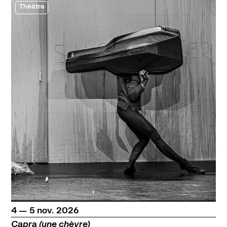
Théâtre
du
au
novembre
4
—
5
nov.
2026
Capra (une chèvre)