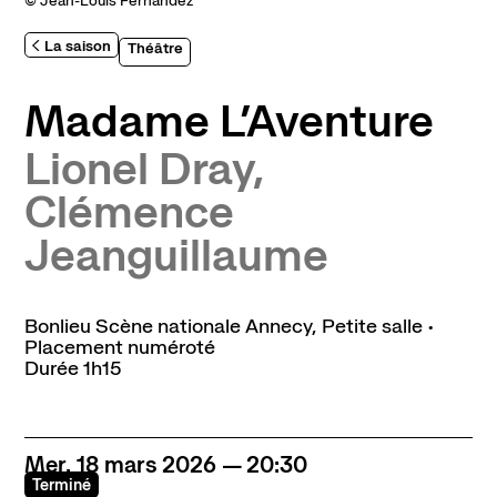
© Jean-Louis Fernandez
Abonnement, achat de places et tarifs
L'espace bar
La saison
Théâtre
Horaires et contacts
Accessibilité et handicap
Madame L’Aventure
Lionel Dray,
La scène nationale
Clémence
L'histoire du lieu
Jeanguillaume
L’équipe
Soutiens et mécénat
Emplois
Bonlieu Scène nationale Annecy
,
Petite salle
•
Placement numéroté
Durée
1h15
Pôle de création
Créations Made in Annecy
Programmes internationaux
Mer.
18
mars
2026
20:30
Actualités
Terminé