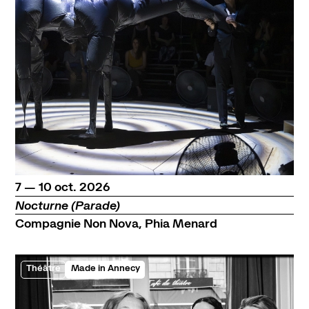
du
au
octobre
7
—
10
oct.
2026
Nocturne (Parade)
Compagnie Non Nova, Phia Menard
Théâtre
Made in Annecy