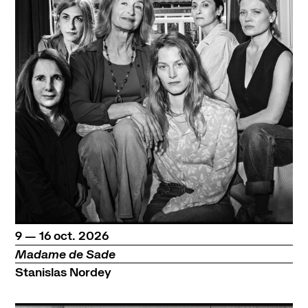
du
au
octobre
9
—
16
oct.
2026
Madame de Sade
Stanislas Nordey