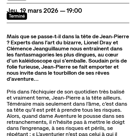
Jeu.
19
mars
2026
19:00
Contact
Newsletter
Ressources
Terminé
Mais que se passe-t-il dans la tête de Jean-Pierre
? Experts dans l’art du bizarre, Lionel Dray et
Clémence Jeanguillaume nous entraînent dans
les fantasmagories les plus dingues, au cœur
d’un kaléidoscope qui s’emballe. Soudain pris de
folie furieuse, Jean-Pierre se fait emporter et
nous invite dans le tourbillon de ses rêves
d’aventure…
Pris dans l’échiquier de son quotidien très balisé
et vraiment terne, Jean-Pierre a la tête ailleurs.
Téméraire mais seulement dans l’âme, c’est dans
sa tête qu’il est prêt à prendre tous les risques.
Alors, quand dame Aventure le pousse dans ses
retranchements, il n’hésite pas à mettre le doigt
dans l’engrenage, à ses risques et périls, se
répétant : « L’aventurier n’est pas celui à qui il