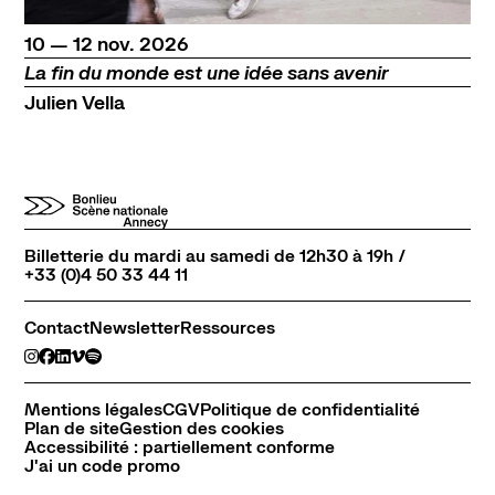
du
au
novembre
10
—
12
nov.
2026
La fin du monde est une idée sans avenir
Julien Vella
Billetterie du mardi au samedi de 12h30 à 19h /
+33 (0)4 50 33 44 11
Contact
Newsletter
Ressources
Mentions légales
CGV
Politique de confidentialité
Plan de site
Gestion des cookies
Accessibilité : partiellement conforme
J'ai un code promo