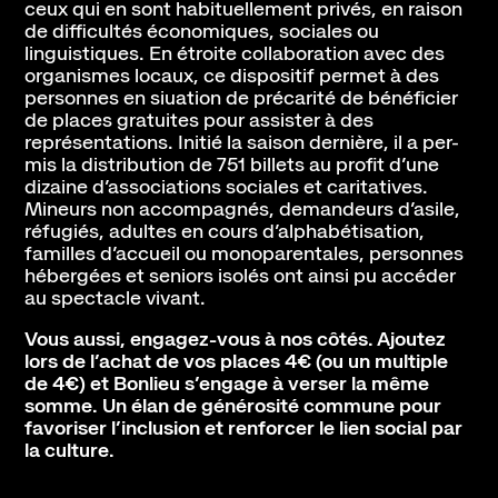
ceux qui en sont habituellement privés, en raison
Abonnement, achat de places et tarifs
de difficultés économiques, sociales ou
L'espace bar
linguistiques. En étroite collaboration avec des
Horaires et contacts
organismes locaux, ce dispositif permet à des
personnes en siuation de précarité de bénéficier
Accessibilité et handicap
de places gratuites pour assister à des
représentations. Initié la saison dernière, il a per-
mis la distribution de 751 billets au profit d’une
dizaine d’associations sociales et caritatives.
La scène nationale
Mineurs non accompagnés, demandeurs d’asile,
L'histoire du lieu
réfugiés, adultes en cours d’alphabétisation,
familles d’accueil ou monoparentales, personnes
L’équipe
hébergées et seniors isolés ont ainsi pu accéder
Soutiens et mécénat
au spectacle vivant.
Emplois
Vous aussi, engagez-vous à nos côtés. Ajoutez
lors de l’achat de vos places 4€ (ou un multiple
Pôle de création
de 4€) et Bonlieu s’engage à verser la même
Créations Made in Annecy
somme. Un élan de générosité commune pour
favoriser l’inclusion et renforcer le lien social par
Programmes internationaux
la culture.
Actualités