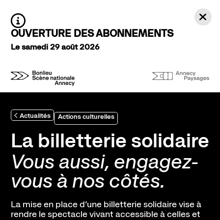
Aller au contenu principal
Ferm
Agenda Saison 26→27
Information :
OUVERTURE DES ABONNEMENTS
Au tour des enfants
Le samedi 29 août 2026
Stayin'alive
Théâtre Nomade
Saisons précédentes
Expériences et participation
Ateliers de pratique
Actualités
Actions culturelles
Créations participatives
La billetterie solidaire
Visites
Vous aussi, engagez-
À l’écoute
vous à nos côtés.
Tous les podcasts
Infos pratiques
La mise en place d’une billetterie solidaire vise à
Venir au théâtre
rendre le spectacle vivant accessible à celles et