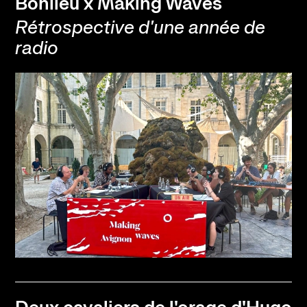
Bonlieu x Making Waves
Rétrospective d'une année de
Contact
Newsletter
Ressources
radio