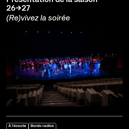
26→27
(Re)vivez la soirée
À l'écoute
Bords-radios