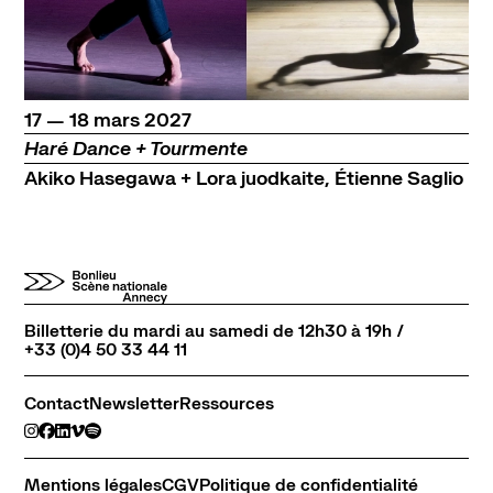
Contact
Newsletter
Ressources
du
au
mars
17
—
18
mars
2027
Haré Dance + Tourmente
Akiko Hasegawa + Lora juodkaite, Étienne Saglio
Billetterie du mardi au samedi de 12h30 à 19h /
+33 (0)4 50 33 44 11
Contact
Newsletter
Ressources
Mentions légales
CGV
Politique de confidentialité