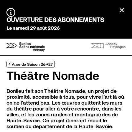
Aller au contenu principal
Ferm
Agenda Saison 26→27
Information :
OUVERTURE DES ABONNEMENTS
Au tour des enfants
Le samedi 29 août 2026
Stayin'alive
Théâtre Nomade
Saisons précédentes
Expériences et participation
Agenda Saison 26→27
Ateliers de pratique
Théâtre Nomade
Créations participatives
Visites
Bonlieu fait son Théâtre Nomade, un projet de
À l’écoute
proximité, accessible à tous, pour vivre l’art là où
on ne l’attend pas. Les œuvres quittent les murs
Tous les podcasts
du théâtre pour aller à votre rencontre, dans les
villes, et les zones rurales et montagnardes de
Infos pratiques
Haute-Savoie. Ce projet itinérant reçoit le
Venir au théâtre
soutien du département de la Haute-Savoie.