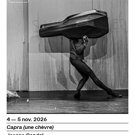
du
au
novembre
4
—
5
nov.
2026
Capra (une chèvre)