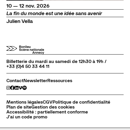
du
au
novembre
10
—
12
nov.
2026
La fin du monde est une idée sans avenir
Julien Vella
Billetterie du mardi au samedi de 12h30 à 19h /
+33 (0)4 50 33 44 11
Contact
Newsletter
Ressources
Mentions légales
CGV
Politique de confidentialité
Plan de site
Gestion des cookies
Accessibilité : partiellement conforme
J'ai un code promo