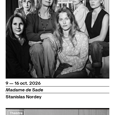
du
au
octobre
9
—
16
oct.
2026
Madame de Sade
Stanislas Nordey
Théâtre