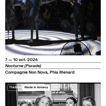
du
au
octobre
7
—
10
oct.
2026
Nocturne (Parade)
Compagnie Non Nova, Phia Menard
Théâtre
Made in Annecy