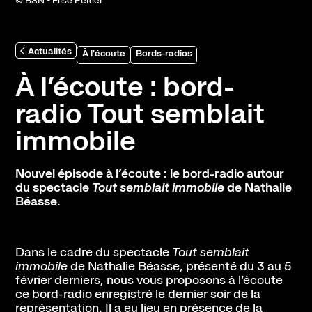
© BSN - Elise Peltier
Abonnement, achat de places et tarifs
L'espace bar
Horaires et contacts
Actualités
À l'écoute
Bords-radios
Accessibilité et handicap
À l’écoute : bord-
radio Tout semblait
La scène nationale
immobile
L'histoire du lieu
L’équipe
Nouvel épisode à l’écoute : le bord-radio autour
Soutiens et mécénat
du spectacle
Tout semblait immobile
de Nathalie
Emplois
Béasse.
Pôle de création
Créations Made in Annecy
Dans le cadre du spectacle
Tout semblait
immobile
de Nathalie Béasse, présenté du 3 au 5
Programmes internationaux
février derniers, nous vous proposons à l’écoute
ce bord-radio enregistré le dernier soir de la
Actualités
représentation. Il a eu lieu en présence de la