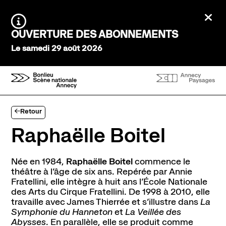
Aller au contenu principal
Ferm
Agenda Saison 26→27
Information :
OUVERTURE DES ABONNEMENTS
Au tour des enfants
Le samedi 29 août 2026
Stayin'alive
Théâtre Nomade
Saisons précédentes
Expériences et participation
Retour
Ateliers de pratique
Créations participatives
Raphaëlle Boitel
Visites
Née en 1984,
Raphaëlle Boitel
commence le
À l’écoute
théâtre à l’âge de six ans. Repérée par Annie
Tous les podcasts
Fratellini, elle intègre à huit ans l’École Nationale
des Arts du Cirque Fratellini. De 1998 à 2010, elle
travaille avec James Thierrée et s’illustre dans
La
Infos pratiques
Symphonie du Hanneton
et
La Veillée des
Venir au théâtre
Abysses
. En parallèle, elle se produit comme