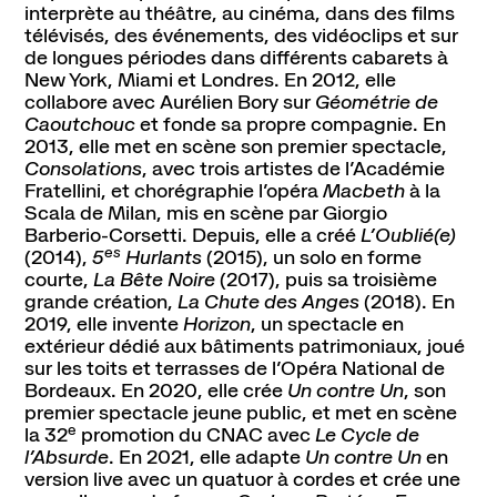
Abonnement, achat de places et tarifs
interprète au théâtre, au cinéma, dans des films
télévisés, des événements, des vidéoclips et sur
L'espace bar
de longues périodes dans différents cabarets à
Horaires et contacts
New York, Miami et Londres. En 2012, elle
Accessibilité et handicap
collabore avec Aurélien Bory sur
Géométrie de
Caoutchouc
et fonde sa propre compagnie. En
2013, elle met en scène son premier spectacle,
Consolations
, avec trois artistes de l’Académie
Fratellini, et chorégraphie l’opéra
Macbeth
à la
La scène nationale
Scala de Milan, mis en scène par Giorgio
L'histoire du lieu
Barberio-Corsetti. Depuis, elle a créé
L’Oublié(e)
es
L’équipe
(2014),
5
Hurlants
(2015), un solo en forme
courte,
La Bête Noire
(2017), puis sa troisième
Soutiens et mécénat
grande création,
La Chute des Anges
(2018). En
Emplois
2019, elle invente
Horizon
, un spectacle en
extérieur dédié aux bâtiments patrimoniaux, joué
sur les toits et terrasses de l’Opéra National de
Pôle de création
Bordeaux. En 2020, elle crée
Un contre Un
, son
Créations Made in Annecy
premier spectacle jeune public, et met en scène
Programmes internationaux
e
la 32
promotion du CNAC avec
Le Cycle de
l’Absurde
. En 2021, elle adapte
Un contre Un
en
version live avec un quatuor à cordes et crée une
Actualités