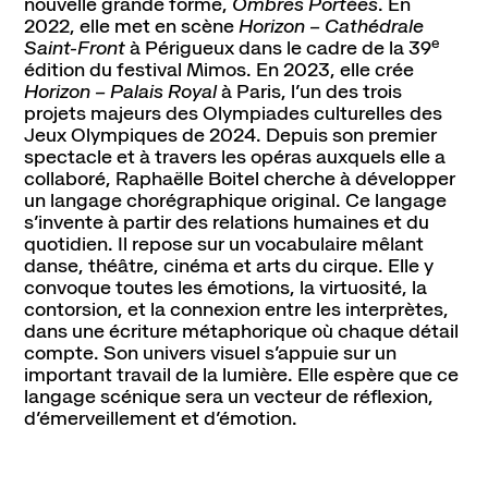
nouvelle grande forme,
Ombres Portées
. En
2022, elle met en scène
Horizon – Cathédrale
e
Saint-Front
à Périgueux dans le cadre de la 39
Contact
Newsletter
Ressources
édition du festival Mimos. En 2023, elle crée
Horizon – Palais Royal
à Paris, l’un des trois
projets majeurs des Olympiades culturelles des
Jeux Olympiques de 2024. Depuis son premier
spectacle et à travers les opéras auxquels elle a
collaboré, Raphaëlle Boitel cherche à développer
un langage chorégraphique original. Ce langage
s’invente à partir des relations humaines et du
quotidien. Il repose sur un vocabulaire mêlant
danse, théâtre, cinéma et arts du cirque. Elle y
convoque toutes les émotions, la virtuosité, la
contorsion, et la connexion entre les interprètes,
dans une écriture métaphorique où chaque détail
compte. Son univers visuel s’appuie sur un
important travail de la lumière. Elle espère que ce
langage scénique sera un vecteur de réflexion,
d’émerveillement et d’émotion.